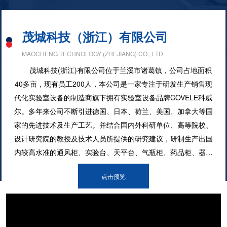
茂城科技（浙江）有限公司
MAOCHENG TECHNOLOGY (ZHEJIANG) CO., LTD
茂城科技(浙江)有限公司位于兰溪市诸葛镇，公司占地面积
40多亩，现有员工200人，本公司是一家专注于研发生产销售现
代化实验室设备的制造商旗下拥有实验室设备品牌COVELE科威
尔。多年来公司不断引进德国、日本、荷兰、美国、加拿大等国
家的先进技术及生产工艺。并结合国内外科研单位、高等院校、
设计研究院的教授及技术人员所提供的研究建议，研制生产出国
内较高水准的通风柜、实验台、天平台、气瓶柜、药品柜、器皿
柜、毒品柜、色谱台、光谱台、仪器台、生物安全柜、洁净工作
点击预览
台等实验室设备。同时我们建立了完善的质量保证体系，以全新
的理念，专业化的设计，规范化的生产，让用户体验高品质的产
品，为创造理想安全的实验室环境增添一份绵薄之力。