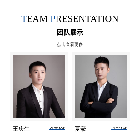
陶瓷板 / 环氧树脂板颜色选
柜内设有防爆泄压装置，防
择白色白色白色柜体配件PP
T
EAM
P
RESENTATION
止爆炸冲击波伤及实验室人
合页PP 合页隐藏式柜门合页
员。整体设计在满足零泄露
团队展示
的前提下，可有效排风量需
点击查看更多
求，进一步节省通风柜能
耗。产品型号O3-1200O3-
1500O3-1800产品规格
1200L*850W*2350H1500L*850W*2350H1800L*850W*2350H
柜型选择分体台式 / 整体步
入式分体台式 / 整体步入式
分体台式 / 整体步入式插座
选配IP55 防水插座 /IP67 三
防插座IP55 防水插座 /IP67
王庆生
夏豪
杨
点击预览
点击预览
三防插座IP55 防水插座
/IP67 三防插座柜体材质