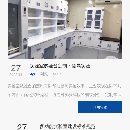
手动模式 / 红外感应自动模
式智能系统面风速调节 / 视
窗开关 / 灯光调节面风速调
节 / 视窗开关 / 灯光调节面
A PROFESSIONAL AND HIGHLY CREATIVE TEAM
风速调节 / 视窗开关 / 灯光
调节安全系统急停保护 / 电
路保护 / 防夹手急停保护 /
电路保护 / 防夹手急停保护 /
27
实验室试验台定制：提高实验效率
电路保护 / 防夹手定制服务
浏览：3417
2023-11
有有有
实验室试验台的定制可以帮助提高实验效率，主要表现在以下几
个方面：优化实验流程：通过对实验流程的细致分析，定制试验
台可以针对性地解决实验中存在的瓶颈，使实验流程更加顺畅，
点击预览
从而提高实验效率。提高实验精度：定制试验台可以根据实验需
求，提供精确的实验条件和环境，避免因设备精度不足或环境条
27
多功能实验室建设标准规范
件不适宜而导致的误差，从而提高实验精度。增加实验安全性：