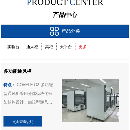
P
RODUCT
C
ENTER
产品中心
产品分类
实验台
通风柜
高柜
天平台
更多
多功能通风柜
特点：
COVELE O3 多功能
型通风柜采用分体模块化框
架结构设计，由该型通风柜
结构衍生出来的有补风型通
风、防爆通风柜、智能通风
点击查看说明
柜、双风幕智能补风型通风