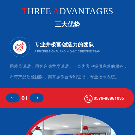
1.0mm/1.2 厚钢板
T
HREE
A
DVANTAGES
1.0mm/1.2 厚钢板
三大优势
1.0mm/1.2 厚钢板柜体结构
上柜拆装式 / 下柜整体焊接
专业并极富创造力的团队
上柜拆装式 / 下柜整体焊接
上柜拆装式 / 下柜整体焊接
漆面处理环氧树脂静电喷涂
合
用质量说话，用客户满意度说话：一直为客户提供完善的服务；
环氧树脂静电喷涂环氧树脂
严苛产品质检团队，拥有操作台专利证书，专业控制系统。
静电喷涂内衬材质抗倍特板 /
陶瓷纤维板抗倍特板 / 陶瓷
02
0579-88881035
纤维板抗倍特板 / 陶瓷纤维
板台面选配理化板 / 陶瓷板 /
环氧树脂板理化板 / 陶瓷板 /
环氧树脂板理化板 / 陶瓷板 /
环氧树脂板颜色选择白色 /