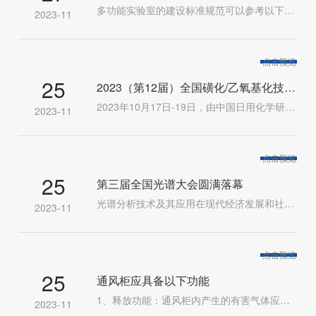
多功能实验室的建设标准规范可以参考以下内容：实验室净高：常规实验室和研究工作室的室内净高，当不设置空气调节时，不宜低于2.70m；设置空气调节时，不应低于2.40m。走道净高不应低于2.20m。开间：常规实验室标准单元开间应由试验台宽度、布置方式及间距决定。实验台平行布置的标准单元，其开间不宜小于6.60m。进深：常规实验室单元进深应由实验台长度、通风柜及实验仪器设备布置决定，且不宜小于6.60m，无通风柜时，不宜小于5.70m。采光和通风：设置采暖及空气调节的科学实验室建筑，在满足采光要求的前提下，应减少外窗面积。设置空气调节的实验室外窗应具有良好的密闭性及隔热性，且宜设置不少于窗面积1/3的可开启窗扇。门：由1/2个标准单元组成的实验室的门洞宽度不应小于1m，高度不应小于2.10m。由一个及以上标准单元组成的实验室的门洞宽度不应小于1.20m，高度不应小于2.10m。实验室的门扇应设观察窗。设备间距：根据检验项目的不同，划分各区域的危险程度，按由低到高的顺序进行排列。装修和设备：在实验室建设过程中，应优先考虑“实用性”，根据检验项目的不同，对检验设备进行分类，形成可以同时开展不同检验项目的几个区域，赋予每个区域一定的功能性，最大限度地使每个区域可以独立完成所具有的特定功能。
2023-11
定制试验台可以根据实验室的具体情况，提供完善的安全防护措
施，如防爆、防火、防电击等，从而增加实验安全性，保障实验
人员的生命安全。降低实验成本：定制试验台可以优化实验设备
点击预览
25
配置，避免设备资源的浪费，同时也可以降低维护和维修的成
2023（第12届）全国磺化/乙氧基化技术与市场研讨会在江门召开
本，从而降低实验成本。提高实验舒适度：定制试验台可以根据
2023年10月17日-19日，由中国日用化学研究院主办、赞宇科技集团股份有限公司特别协办的“2023(第12届)全国磺化/乙氧基化技术与市场研讨会”在广东省江门市召开，来自全国磺化/乙氧基化行业的150余位专家学者、企业代表莅临并出席本次会议。中国日用化学研究院院长耿涛致会议开幕词，赞宇科技集团副董事长方银军致欢迎词。会议围绕“突破瓶颈努力提升”主题，就我国目前发展面临经济结构调整以及产业化转型升级，针对如何突破传统技术与格局；如何提升产业的绿色化、集约化、智能化；如何实现产品多元化，使更多具有自主知识产权的新产品走出国门、走向世界等问题，从政策形势、发展趋势、投资导向、智能化转型、装置设备、新型技术和绿色循环等方面探讨了磺化乙氧基化的可持续创新发展问题。赞宇科技集团研发中心副主任史立文在会上做了《磺化产业发展现状及未来趋势分析》的分享和交流。19日上午，参会嘉宾集体来到广东赞宇科技有限公司进行参观交流。(本文转载自中国表面活性剂产业联盟)
2023-11
实验室的具体情况，提供适宜的通风、照明、噪音等环境条件，
提高实验舒适度，从而有利于提高实验效率。
点击预览
25
第三届全国光谱大会圆满落幕
光谱分析技术及其应用在现代经济发展和社会生活中发挥了重要作用。近年来光谱分析技术领域的前沿技术和新应用不断涌现。2023年10月25日至27日第三届全国光谱大会在云南省红河哈尼族彝族自治州蒙自市成功举办。本次大会由北京理化分析测试技术学会主办，清华大学、北京大学、中国科学院化学研究所、国家重有色金属质量检验检测中心、中国检验检测学会测试装备分会协办，北京理化分析测试技术学会光谱分会承办。来自全国各大高校、科研院所、企业单位的光谱及相关领域的院士、专家、学者和技术精英聚集一堂，共同关注光谱新技术新应用，探讨光谱技术新发展，推进光谱事业的进步。岛津企业管理(中国)有限公司(以下简称“岛津”)继前两届大会之后，继续大力支持参与本会议，并带来题为《岛津新一代ICP-MIS技术助力新时代无机元素分析》的大会报告发表。云南省红河哈尼族彝族自治州科学技术局局长刘杰致辞北京矿冶研究总院/北京理化分析测试技术学会光谱分会冯先进研究员/理事长主持开幕式本次大会，中国科学院生态环境研究中心江桂斌院士等专家学者进行了30余场报告发表，并有青年论坛和墙报展示等环节。中国科学院生态环境研究中心江桂斌院士《金属形态与原子光谱》岛津分析计测事业部市场部齐悦涵女士，介绍了岛津新款ICPMS-2040 LF/2050 LF产品的最新技术特点，突出了其高盐基体耐受性和分析效率的提升，并结合行业热点宣传岛津特色LC-ICP-MS技术应用，包括LC-ICP-MS同时分析6种形态砷和3种形态汞，以及SPE-LC-ICP-MS在氯化乙基汞的分析方案。岛津分析计测事业部市场部齐悦涵女士《岛津新一代ICP-MS技术助力新时代无机元素分析》与会专家代表纷纷莅临岛津展位，积极参加现场互动，翻阅并下载相关资料，就光谱行业相关问题展开热烈的交流和经验分享。在本次大会报道日当天，岛津举行了电感耦合等离子体质谱仪ICPMS-2040LF/2050LF新品发布会《讲究，不将就——岛津发布新品ICPMS-2040LF/2050LF》。并邀请北京矿冶研究总院/北京理化分析测试技术学会光谱分会冯先进研究员/理事长、岛津分析计测事业部市场部胡家祥部长为新产品揭幕，与现场多位专家一同鉴证新品发布的闪亮时刻。本次大会凝聚国内光谱界同仁的力量，着重面向各类技术问题的应对、光谱技术人才队伍的建设，促进光谱分析基础研究和应用技术的发展。岛津将一如既往与各位行业专家共同研讨，相互交流，共同为我国光谱事业的发展贡献力量。
2023-11
点击预览
25
通风柜应具备以下功能
1、释放功能：通风柜内产生的有害气体应通过吸收柜外气体来稀释，然后排除室外机构。隔离功能：通风柜前应使用不滑动的玻璃窗隔离通风柜内外。耐热耐酸碱腐蚀功能：有些通风柜需要安装电炉，有些实验产生大量酸碱等有毒有害气体，腐蚀性强。通风柜台面、衬板、侧板、所选水嘴、气嘴应具有防腐功能。在半导体工业或腐蚀性实验中使用硫酸、硝酸、氢氟酸等强酸时，通风柜的整体材料必须防酸碱，必须由不锈钢或聚氯乙烯制成。2、不倒流功能：通风柜内排气扇产生的气流应具有防止有害气体从通风柜内反向流入室内的功能。为了保证这个功能的实现，一个通风柜和一个通风机用一个管道连接是一个很好的方法，不能用一个管道连接，只能用同一个房间并联，通风机尽量安装在管道的末端(或顶部)。3、补充功能：排放有害气体时，应有从通风柜外吸入空气的通道或替代装置。4、风速控制功能：为了防止通风柜中的有害气体逸出，需要有一定的吸入速度。决定通风柜进气速度的因素有：实验内容产生的热量和与通风次数的关系。主要是实验内容和有害物质的性质。一般来说，无毒污染物为0.25-0.38m/s，有毒或有危险的有害物质为0.4-0.5m/s，剧毒或少量放射性为0.5-0.6m/s，气体为0.5m/s，颗粒为1m/s。为了保证这样的风速，排气扇应该有必要的静压，即空气通过通风管道时的摩擦阻力。在确定风速时，还必须注意噪声问题。当空气在管道中流动时，7-10m是限制，超过10m会产生噪声。通常，实验室(室内背景噪声级)噪声限制值为70dBA，增加管道剪面积会降低风速，降低管道成本和施工问题。
2023-11