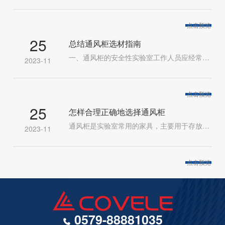
点击预览
25
总结通风柜选材指南
一、通风柜的安全性实验室工作人员应经常在充满有毒、腐蚀性、易燃、易爆或其他有害物质的地方工作，并必须采取相应的安全措施，以确保其人身安全。实验室的工作环境和通风柜的安全性非常重要。1.通风柜不是普通的实验柜，而是排毒设备。投入使用前，必须经过严格的检测，达到脱毒柜相关标准的性能要求。如果实验室家具采用通风柜，家具检验方法获得的检验报告不合格，不能投入使用。2.国际智能通风柜国际智能通风柜是国际智能通风柜的创新解决方案，没有工作人员在通风柜区域活动。国际智能通风柜包括用于大型测试设备的通风柜设备和用于过滤和去除空气中化学物质的过滤通风柜设备。它还包括耐腐蚀、耐用的高性能解毒柜和可用于轴向元素识别样品的防腐解毒柜。通风柜的尺寸、形状、功能、设计和技术各不相同，以满足不同化学、生物和制药实验室的要求。所有的智能毒物柜产品都有一个共同点，就是利用顶部的空气动力学原理，通过金属外壳可以有效消除有害物质，通风柜设备的门可以阻挡碎片和化学飞溅。它能有效阻挡火焰，排毒柜可根据需要定制，模具系统可为任何实验室定制个性化解决方案。(1)通用通风柜通风柜设备适用于各种应用，专为通用实验室环境设计。易于使用、安装和测试，即使是困难复杂的测试和独特的空气概念也能提供优异的效果。通用绿色机柜具有无与伦比的安全性能、广泛的适用性、易用性和维护性，运行成本低。(2)高性能通风柜高效率风柜是分析样品制备阶段酸性化学品消化实验的常用设备。本实验中使用的强酸强碱化学品及其产生的高温是设备的严格试验。高性能通风柜内部为陶瓷或聚丙烯，材料耐腐蚀。腐蚀性能使高性能脱毒柜适用于任何恶劣的实验环境。将酸性溶剂和储物柜放在通风柜底部，通风柜内可方便地安装过滤器，去除空气中的水溶性和脂溶性颗粒，达到净化空气的目的。高性能排毒柜，耐腐蚀性强。内部材料采用陶瓷或聚丙烯。(3)进入通风柜进料通风柜多用于大型设备的安装和测试，如分馏塔或色谱系列塔。同时，特点是入户通风柜。还可根据需要随时将设备移至通风柜外。移动到通风柜内部。
2023-11
点击预览
25
怎样合理正确地选择通风柜
通风柜是实验室常用的家具，主要用于存放一些实验室用品。选择通风柜有很多讲究。下面给大家介绍一下。选择一个好的通风柜主要从以下三个方面入手:一，通风柜的低柜1.如果在实验中使用挥发性药物，需要选择抽气功能;2.气、电、水等备置是否合理，是否能保证安全。3.材料牢不牢，能否防火，能否承受实验室各种化学物质的侵蚀。二，通风柜上柜1.应选择适应性控制系统或变风量或定风量;2.风速能否满足要求;3.看选择环氧树脂板还是抗贝特板作为内衬材料的通风柜;4.通风柜的开口位置是否适合实验室空间。三，通风柜台面1.桌面材料的特性能是否符合实验要求;2.有无出水槽及放杯槽;3.是否有碟形保护边，可以防止液体泄漏。4.出风口设计能否适应实验室环境。
2023-11
点击预览
0579-88881035