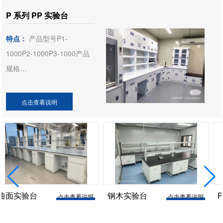
柜等，同时可根据不同需求
P 系列 PP 实验台
选择相应的前框架、面板、
特点：
产品型号P1-
内衬板、台面、控制系统、
1000P2-1000P3-1000产品
下柜来满足各类实验室要
规格
求。视窗采用模具成型合金
1000L*750W*800H1000L*750W*800H1000L*750W*800H
框架结构，满足上下移动无
柜型选择落地柜落地柜落地
极停留的同时可增配左右玻
点击查看说明
柜柜体材质8mm 实厚 PP 板
璃移门视窗。选配自动门上
材8mm 实厚 PP 板材8mm
行、下降无极调速，移动门
实厚 PP 板材柜体结构拆装
上行下降无噪音，并设有防
式整体焊接式整体焊接式柜
夹手功能保护实验人员安
门拉手PP 拉手PP 拉手隐藏
全。前立柱预留有通道方便
式柜门拉手台面选配理化板 /
安装水、电、气路管道，内
台
钢木实验台
P 系列 P
点击查看说明
点击查看说明
陶瓷板 / 环氧树脂板理化板 /
部导流板结合空气动力学设
陶瓷板 / 环氧树脂板理化板 /
计防止柜内气体产生涡流，